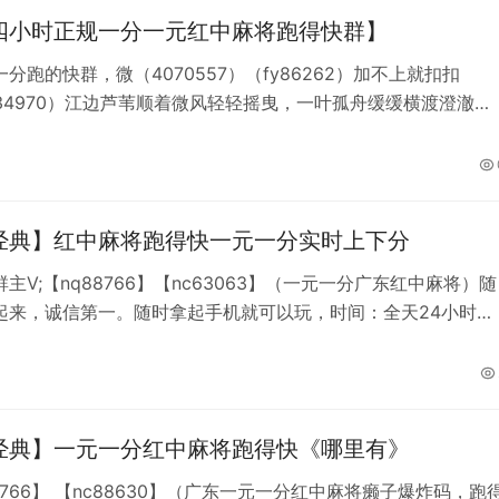
四小时正规一分一元红中麻将跑得快群】
分跑的快群，微（4070557）（fy86262）加不上就扣扣
034970）江边芦苇顺着微风轻轻摇曳，一叶孤舟缓缓横渡澄澈秋
红中却总无奈点炮，短暂失意也不影响相聚的欢喜
经典】红中麻将跑得快一元一分实时上下分
主V;【nq88766】【nc63063】（一元一分广东红中麻将）随
起来，诚信第一。随时拿起手机就可以玩，时间：全天24小时游
单挑，多人，亲友圈模式、秒上下，蹲厕所的时候你可以打麻
的时候你可以打麻将，坐车的时候你可以打麻将，躺在床上你可
，随时随地，你想怎么玩怎么玩，群内小改改也多，还能交朋
而不为，快来找我吧，我一直都
经典】一元一分红中麻将跑得快《哪里有》
8766】 【nc88630】（广东一元一分红中麻将癞子爆炸码，跑