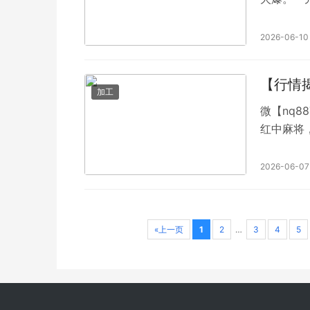
加不上微信
元，二元
2026-06-10
【行情
加工
微【nq8
红中麻将
人24小
时，下分
2026-06-07
倒胡麻将
支持视频
«上一页
1
2
…
3
4
5