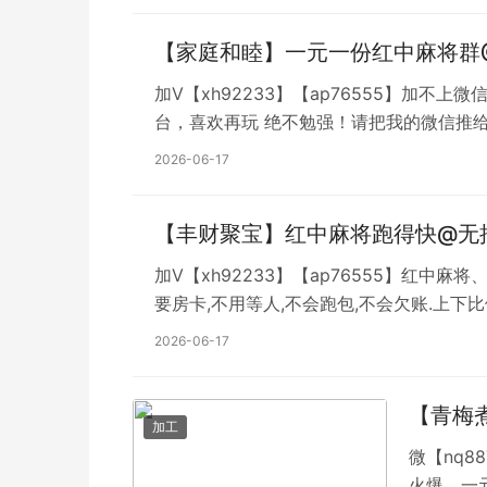
【家庭和睦】一元一份红中麻将群@
加V【xh92233】【ap76555】加不上
台，喜欢再玩 绝不勉强！请把我的微信推
自动结账、在线上桌、无需建群红中癞子、跑
2026-06-17
大群,通宵不熄火。
【丰财聚宝】红中麻将跑得快@无押
加V【xh92233】【ap76555】红
要房卡,不用等人,不会跑包,不会欠账.上
群，靠谱老群不玩随时可以下，随时可打，
2026-06-17
价。秒提 不用凑人 自动结账、在线上桌、无需
【青梅
加工
微【nq8
火爆。一