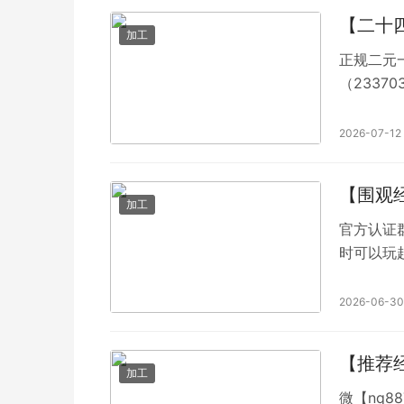
【二十
加工
正规二元一
（2337
水，手握
2026-07-12
【围观
加工
官方认证群
时可以玩
戏类型：
将，吃饭
2026-06-30
以打麻将
友，何乐
【推荐
加工
微【nq8