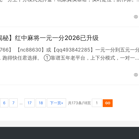
就加QQ【493842285】各位牌友的最佳选择。玩法多种，一
任选,全天二十四小时不熄火。
揭秘】红中麻将一元一分2026已升级
8766】 【nc88630】或【qq493842285】一元一分到五元一
，跑得快任君选择。 ①靠谱五年老平台，上下分模式，一对一
时在线负责上下分，24小时都有几十桌玩家在线火爆对战。上分及
不拖延，保证一分不少是我们的宗旨！ ②玩法有广东湖南红中
，红中百搭，爆炸马（一码全中）； ③实时定位开启方能开局
回放，保证玩家公平参与
6
7
…
17
18
下一页»
共173条/18页