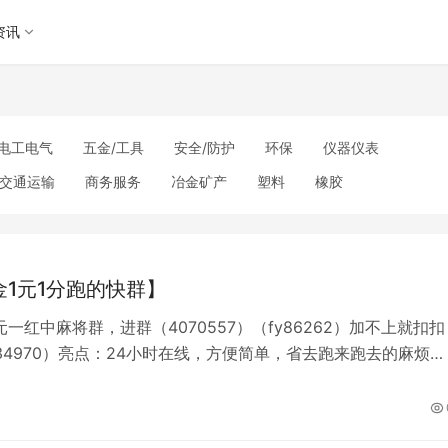
资讯
电工电气
五金/工具
安全/防护
环保
仪器仪表
交通运输
商务服务
冶金矿产
塑料
橡胶
理
包装/印刷
汽摩及配件
日用百货
能源
加工
美妆日化
运动户外
服装
传媒/广电
工艺品/礼品
其他未分类
金1元1分跑的快群】
一红中麻将群，进群（4070557）（fy86262）加不上就扣扣
034970）亮点：24小时在线，方便简单，省去跑来跑去的麻烦，
三缺一的状态。简介： 以一份温柔对抗世间喧嚣嘈杂，牢牢守住
的安宁，偷闲搓几把红中不谈胜负，老友闲话家常自在舒心。