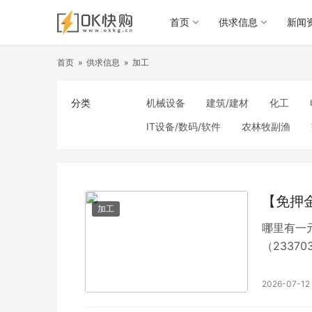
首页
供求信息
新闻
首页
»
供求信息
»
加工
分类
机械设备
建筑/建材
化工
IT设备/数码/软件
农林牧副渔
食品饮料
电子元器件
医疗/护
照明
通信产品
家用电器
纺织/皮革
办公/文教
纸业
【免押
加工
哪里有一元
（2337
不会出现
内心独有
2026-07-12