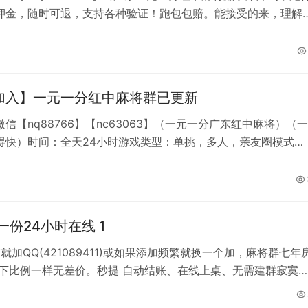
押金，随时可退，支持各种验证！跑包包赔。能接受的来，理解
，加不上微信就加QQ【493842285】，不能接受的就不麻烦
谢！（一元分红中癞子爆炸码麻将，跑得快）非诚勿扰，专职麻
。
加入】一元一分红中麻将群已更新
信【nq88766】【nc63063】（一元一分广东红中麻将）（一
得快）时间：全天24小时游戏类型：单挑，多人，亲友圈模式、
先进群验证，加不上微信就加【QQ493842285】或如果添加
一个加一元一分麻将群，一元麻将群，闲下来时间，还可以找一
聊天，交友微信群，24小时活跃群不断，群主全额代包诚信靠谱
人火爆老群，全天35-50桌，通
份24小时在线 1
微信就加QQ(421089411)或如果添加频繁就换一个加，麻将群七年
提 自动结账、在线上桌、无需建群寂寞的
！虽然我不能保证你在我这能百分之百赢钱，但我可以保证你的