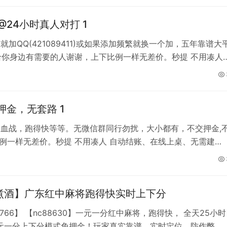
24小时真人对打 1
微信就加QQ(421089411)或如果添加频繁就换一个加，五年靠谱大
给你身边有需要的人谢谢，上下比例一样无差价。秒提 不用凑人
得快，等等，信誉麻将群,APP上面打,火爆大群,专人管理,百人
金，无套路 1
中麻将、血战，跑得快等等。无微信群同行勿扰，大小都有，不交押金,
下比例一样无差价。秒提 不用凑人 自动结账、在线上桌、无需建
没有三缺一的烦恼。喜欢再玩 绝不勉强！上/下比例一样无差
建群加不上微信就加QQ(421089411
煮酒】广东红中麻将跑得快实时上下分
8766】 【nc88630】一元一分红中麻将，跑得快， 全天25小时
元一分上下分模式免押金！玩家真实靠谱，实时定位，防作弊。