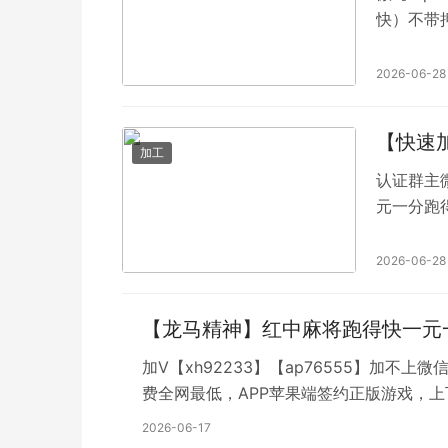
快）不带
怕骗的心情
加了，谢
2026-06-28
将群四年
【快速
加工
认证群主微
元一分跑
秒上下，可
频繁就换
2026-06-28
些人陪你
群，200
【龙马精神】红中麻将跑得快一元一
加V【xh92233】【ap76555】加不上
费全网最低，APP苹果端签约正版游戏，上下比例一样无差价。秒
夜晚不如来打麻将吧，喜欢再玩，绝不勉强
2026-06-17
钱能百分之百到账。